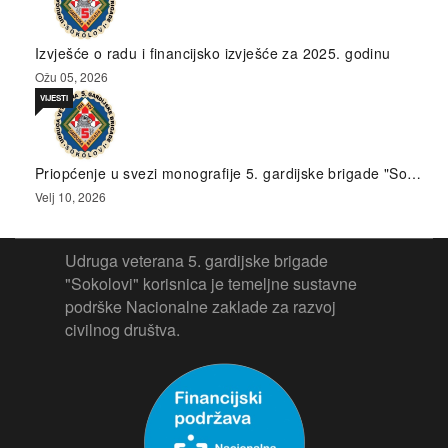
Izvješće o radu i financijsko izvješće za 2025. godinu
Ožu 05, 2026
VIJESTI
Priopćenje u svezi monografije 5. gardijske brigade "So…
Velj 10, 2026
Udruga veterana 5. gardijske brigade
"Sokolovi" korisnica je temeljne sustavne
podrške Nacionalne zaklade za razvoj
civilnog društva.