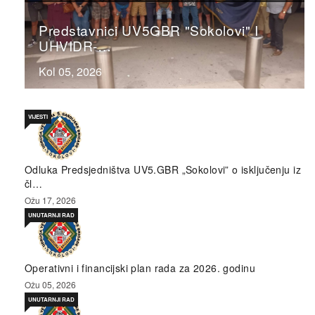
Predstavnici UV5GBR "Sokolovi" I
UHVIDR-…
Kol 05, 2026
VIJESTI
Odluka Predsjedništva UV5.GBR „Sokolovi” o isključenju iz
čl…
Ožu 17, 2026
UNUTARNJI RAD
Operativni i financijski plan rada za 2026. godinu
Ožu 05, 2026
UNUTARNJI RAD