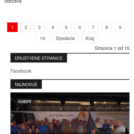
održava
1
2
3
4
5
6
7
8
9
10
Sljedeće
Kraj
Stranica 1 od 15
DRUŠTVENE STRANICE
Facebook
NAJNOVIJE
VIJESTI