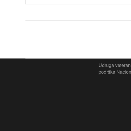
Udruga veterana
podrške Naciona