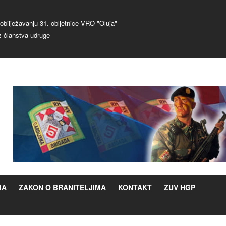
bilježavanju 31. obljetnice VRO "Oluja"
z članstva udruge
MA
ZAKON O BRANITELJIMA
KONTAKT
ZUV HGP