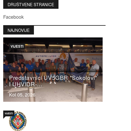
DRUŠTVENE STRANICE
Facebook
NAJNOVIJE
VIJESTI
Predstavnici UV5GBR "Sokolovi"
I UHVIDR-…
Kol 05, 2026
VIJESTI