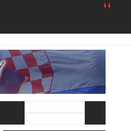
Traži:
Sugestija: