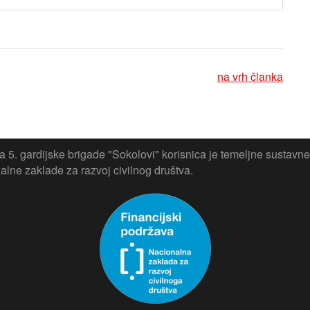
na vrh članka
 5. gardijske brigade "Sokolovi" korisnica je temeljne sustavne
lne zaklade za razvoj civilnog društva.