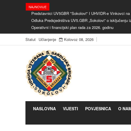
NAJNOVIJE
Predstavnici UV5GBR "Sokolovi" I UHVIDR-e Vinkovci na o
Odluka Predsjedništva UV5.GBR „Sokolovi” o isključenju i
Operativni i financijski plan rada za 2026. godinu
Statut
Učlanjenje
Kolovoz 08, 2026
NASLOVNA
VIJESTI
POVJESNICA
O NA