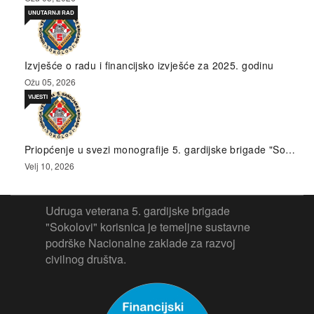
UNUTARNJI RAD
Izvješće o radu i financijsko izvješće za 2025. godinu
Ožu 05, 2026
VIJESTI
Priopćenje u svezi monografije 5. gardijske brigade "So…
Velj 10, 2026
Udruga veterana 5. gardijske brigade
"Sokolovi" korisnica je temeljne sustavne
podrške Nacionalne zaklade za razvoj
civilnog društva.