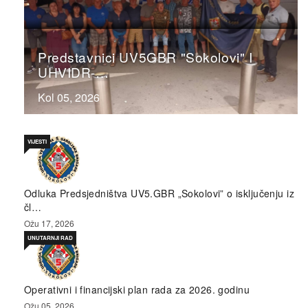
Predstavnici UV5GBR "Sokolovi" I
UHVIDR-…
Kol 05, 2026
VIJESTI
Odluka Predsjedništva UV5.GBR „Sokolovi” o isključenju iz
čl…
Ožu 17, 2026
UNUTARNJI RAD
Operativni i financijski plan rada za 2026. godinu
Ožu 05, 2026