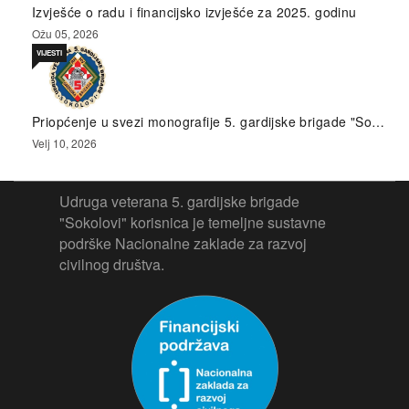
Izvješće o radu i financijsko izvješće za 2025. godinu
Ožu 05, 2026
VIJESTI
Priopćenje u svezi monografije 5. gardijske brigade "So…
Velj 10, 2026
Udruga veterana 5. gardijske brigade
"Sokolovi" korisnica je temeljne sustavne
podrške Nacionalne zaklade za razvoj
civilnog društva.