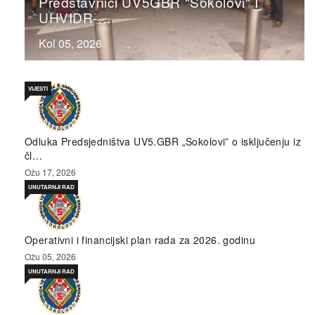
Predstavnici UV5GBR "Sokolovi" I
UHVIDR-…
Kol 05, 2026
VIJESTI
Odluka Predsjedništva UV5.GBR „Sokolovi” o isključenju iz
čl…
Ožu 17, 2026
UNUTARNJI RAD
Operativni i financijski plan rada za 2026. godinu
Ožu 05, 2026
UNUTARNJI RAD