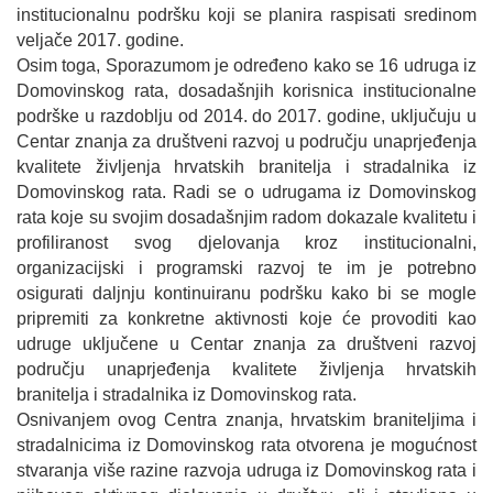
institucionalnu podršku koji se planira raspisati sredinom
veljače 2017. godine.
Osim toga, Sporazumom je određeno kako se 16 udruga iz
Domovinskog rata, dosadašnjih korisnica institucionalne
podrške u razdoblju od 2014. do 2017. godine, uključuju u
Centar znanja za društveni razvoj u području unaprjeđenja
kvalitete življenja hrvatskih branitelja i stradalnika iz
Domovinskog rata. Radi se o udrugama iz Domovinskog
rata koje su svojim dosadašnjim radom dokazale kvalitetu i
profiliranost svog djelovanja kroz institucionalni,
organizacijski i programski razvoj te im je potrebno
osigurati daljnju kontinuiranu podršku kako bi se mogle
pripremiti za konkretne aktivnosti koje će provoditi kao
udruge uključene u Centar znanja za društveni razvoj
području unaprjeđenja kvalitete življenja hrvatskih
branitelja i stradalnika iz Domovinskog rata.
Osnivanjem ovog Centra znanja, hrvatskim braniteljima i
stradalnicima iz Domovinskog rata otvorena je mogućnost
stvaranja više razine razvoja udruga iz Domovinskog rata i