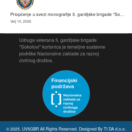
Priopćenje u svezi monografije 5. gardijske brigade "So…
Velj 10, 2026
Udruga veterana 5. gardijske brigade
"Sokolovi" korisnica je temeljne sustavne
podrške Nacionalne zaklade za razvoj
civilnog društva.
© 2025. UV5GBR All Rights Reserved. Designed By TI DA d.o.o.