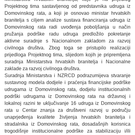
Projektnog tima sastavljenog od predstavnika udruga iz
Domovinskog rata, a koji je osnovao ministar hrvatskih
branitelja s ciljem analize sustava financiranja udruga iz
Domovinskog rata radi uvođenja poboljšanja u način
pružanja podrške radu udruga predložilo pokretanje
aktivne suradnje s Nacionalnom zakladom za razvoj
civilnoga društva. Zbog toga se pristupilo realizaciji
prijedloga Projektnog tima, slijedom kojih je pripremljena
suradnja Ministarstva hrvatskih branitelja i Nacionalne
zaklade za razvoj civilnoga društva.
Suradnja Ministarstva i NZRCD podrazumijeva stvaranje
sustavnog modela dodjele i praćenja financijske podrške
udrugama iz Domovinskog rata, dodjelu institucionalnih
podrški udrugama iz Domovinskog rata na državnoj i
lokalnoj razini te uključivanje 16 udruga iz Domovinskog
rata u Centar znanja za društveni razvoj u području
unaprjeđenja kvalitete življenja hrvatskih branitelja i
stradalnika iz Domovinskog rata, dosadašnjih korisnica
trogodišnje institucionalne podrške za stabilizaciju i/ili