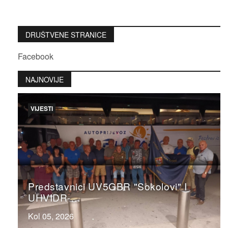
DRUŠTVENE STRANICE
Facebook
NAJNOVIJE
VIJESTI
Predstavnici UV5GBR "Sokolovi" I
UHVIDR-…
Kol 05, 2026