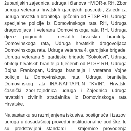
županijskih zajednica, udruga i članova HVIDR-a RH, Zbor
udruga veterana hrvatskih gardijskih postrojbi, Zajednica
udruga hrvatskih branitelja liječenih od PTSP RH, Udruga
specijalne policije iz Domovinskoga rata RH, Udruga
dragovoljaca i veterana Domovinskoga rata RH, Udruga
djece poginulih i nestalih hrvatskih branitelja
Domovinskoga rata, Udruga hrvatskih dragovoljaca
Domovinskoga rata, Udruga veterana 4. gardijske brigade,
Udruga veterana 5. gardijske brigade "Sokolovi", Udruga
obitelji hrvatskih branitelja liječenih od PTSP RH, Udruga
Bojna Frankopan, Udruga branitelja i veterana Vojne
policije iz Domovinskoga rata, Udruga branitelja
Domovinskog rata INA-NAFTAPLIN "KVIN", Hrvatski
časnički zbor-zajednica udruga i Zajednica udruga
hrvatskih civilnih stradalnika iz Domovinskoga rata
Hrvatske.
Na sastanku su razmijenjena iskustva, postignuća i izazovi
udruga u dosadašnjoj provedbi institucionalne podrške, te
su predstavljeni standardi i smjernice provođenja