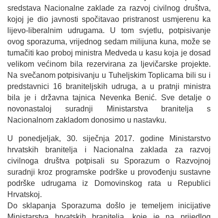
sredstava Nacionalne zaklade za razvoj civilnog društva,
kojoj je dio javnosti spočitavao pristranost usmjerenu ka
lijevo-liberalnim udrugama. U tom svjetlu, potpisivanje
ovog sporazuma, vrijednog sedam milijuna kuna, može se
tumačiti kao proboj ministra Medveda u kasu koja je dosad
velikom većinom bila rezervirana za ljevičarske projekte.
Na svečanom potpisivanju u Tuheljskim Toplicama bili su i
predstavnici 16 braniteljskih udruga, a u pratnji ministra
bila je i državna tajnica Nevenka Benić. Sve detalje o
novonastaloj suradnji Ministarstva branitelja s
Nacionalnom zakladom donosimo u nastavku.
U ponedjeljak, 30. siječnja 2017. godine Ministarstvo
hrvatskih branitelja i Nacionalna zaklada za razvoj
civilnoga društva potpisali su Sporazum o Razvojnoj
suradnji kroz programske podrške u provođenju sustavne
podrške udrugama iz Domovinskog rata u Republici
Hrvatskoj.
Do sklapanja Sporazuma došlo je temeljem inicijative
Ministarstva hrvatskih branitelja, koje je na prijedlog