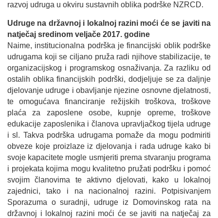
razvoj udruga u okviru sustavnih oblika podrške NZRCD.
Udruge na državnoj i lokalnoj razini moći će se javiti na
natječaj sredinom veljače 2017. godine
Naime, institucionalna podrška je financijski oblik podrške
udrugama koji se ciljano pruža radi njihove stabilizacije, te
organizacijskog i programskog osnaživanja. Za razliku od
ostalih oblika financijskih podrški, dodjeljuje se za daljnje
djelovanje udruge i obavljanje njezine osnovne djelatnosti,
te omogućava financiranje režijskih troškova, troškove
plaća za zaposlene osobe, kupnje opreme, troškove
edukacije zaposlenika i članova upravljačkog tijela udruge
i sl. Takva podrška udrugama pomaže da mogu podmiriti
obveze koje proizlaze iz djelovanja i rada udruge kako bi
svoje kapacitete mogle usmjeriti prema stvaranju programa
i projekata kojima mogu kvalitetno pružati podršku i pomoć
svojim članovima te aktivno djelovati, kako u lokalnoj
zajednici, tako i na nacionalnoj razini. Potpisivanjem
Sporazuma o suradnji, udruge iz Domovinskog rata na
državnoj i lokalnoj razini moći će se javiti na natječaj za