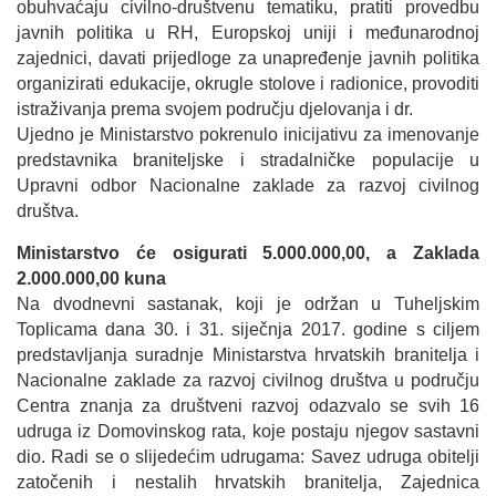
obuhvaćaju civilno-društvenu tematiku, pratiti provedbu
javnih politika u RH, Europskoj uniji i međunarodnoj
zajednici, davati prijedloge za unapređenje javnih politika
organizirati edukacije, okrugle stolove i radionice, provoditi
istraživanja prema svojem području djelovanja i dr.
Ujedno je Ministarstvo pokrenulo inicijativu za imenovanje
predstavnika braniteljske i stradalničke populacije u
Upravni odbor Nacionalne zaklade za razvoj civilnog
društva.
Ministarstvo će osigurati 5.000.000,00, a Zaklada
2.000.000,00 kuna
Na dvodnevni sastanak, koji je održan u Tuheljskim
Toplicama dana 30. i 31. siječnja 2017. godine s ciljem
predstavljanja suradnje Ministarstva hrvatskih branitelja i
Nacionalne zaklade za razvoj civilnog društva u području
Centra znanja za društveni razvoj odazvalo se svih 16
udruga iz Domovinskog rata, koje postaju njegov sastavni
dio. Radi se o slijedećim udrugama: Savez udruga obitelji
zatočenih i nestalih hrvatskih branitelja, Zajednica