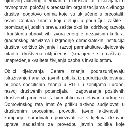
njihovog aktivnog djelovanja u društvu, ali i stavljana u
ravnopravni položaj s preostalim organizacijama civilnoga
društva, pogotovo onima koje su uključene u preostalih
osam Centara znanja koji djeluju u području: zaštite i
promicanja ljudskih prava, zaštite okoliša, održivog razvoja
i korištenja obnovljivih izvora energije, nezavisnih kultura,
građanskog aktivizma i izgradnje demokratskih institucija
društva, održivo življenje i razvoj permakulture, djelovanje
mladih, društvena uključenost (smanjenje siromaštva) i
unapređenje kvalitete življenja osoba s invaliditetom.
Oblici djelovanja Centra znanja podrazumijevaju
istraživanje i analize javnih politika iz područja djelovanja,
prijenos specifičnih znanja u RH i u zemljama Europe,
razvoj društvenih potencijala i zagovaranje pozitivnih
društvenih promjena. Takvim oblicima djelovanja udruge iz
Domovinskog rata imat će priliku aktivno sudjelovati u
društvenim procesima provoditi javne aktivnosti i
kampanje, surađivati i povezivati se s tijelima državne
uprave nadležnim za provedbu javnih politika koje