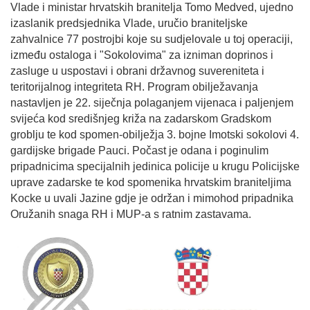
Vlade i ministar hrvatskih branitelja Tomo Medved, ujedno
izaslanik predsjednika Vlade, uručio braniteljske
zahvalnice 77 postrojbi koje su sudjelovale u toj operaciji,
između ostaloga i "Sokolovima" za izniman doprinos i
zasluge u uspostavi i obrani državnog suvereniteta i
teritorijalnog integriteta RH. Program obilježavanja
nastavljen je 22. siječnja polaganjem vijenaca i paljenjem
svijeća kod središnjeg križa na zadarskom Gradskom
groblju te kod spomen-obilježja 3. bojne Imotski sokolovi 4.
gardijske brigade Pauci. Počast je odana i poginulim
pripadnicima specijalnih jedinica policije u krugu Policijske
uprave zadarske te kod spomenika hrvatskim braniteljima
Kocke u uvali Jazine gdje je održan i mimohod pripadnika
Oružanih snaga RH i MUP-a s ratnim zastavama.