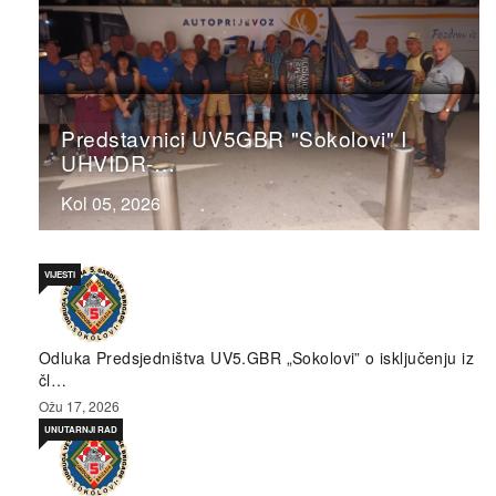
Predstavnici UV5GBR "Sokolovi" I
UHVIDR-…
Kol 05, 2026
VIJESTI
Odluka Predsjedništva UV5.GBR „Sokolovi” o isključenju iz
čl…
Ožu 17, 2026
UNUTARNJI RAD