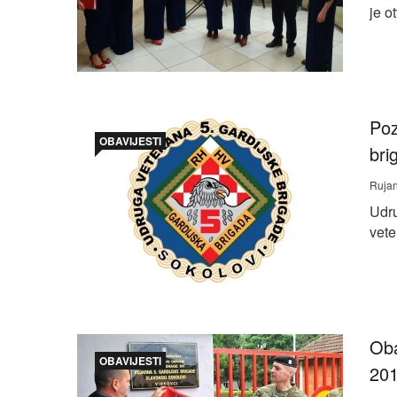
je o
Poz
OBAVIJESTI
bri
Rujan
Udru
vete
Oba
OBAVIJESTI
201