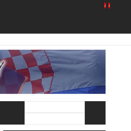
Traži:
Sugestija: