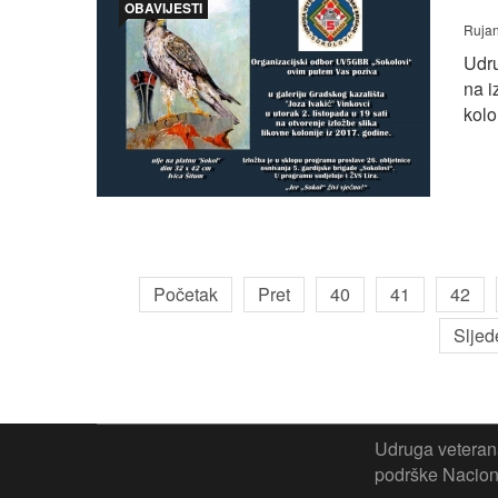
OBAVIJESTI
Rujan
Udru
na i
kolo
Početak
Pret
40
41
42
Sljed
Udruga veterana
podrške Naciona