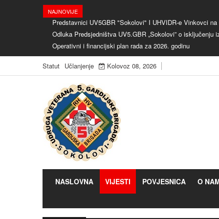
NAJNOVIJE
Predstavnici UV5GBR "Sokolovi" I UHVIDR-e Vinkovci na o
Odluka Predsjedništva UV5.GBR „Sokolovi” o isključenju i
Operativni i financijski plan rada za 2026. godinu
Statut
Učlanjenje
Kolovoz 08, 2026
NASLOVNA
VIJESTI
POVJESNICA
O NA