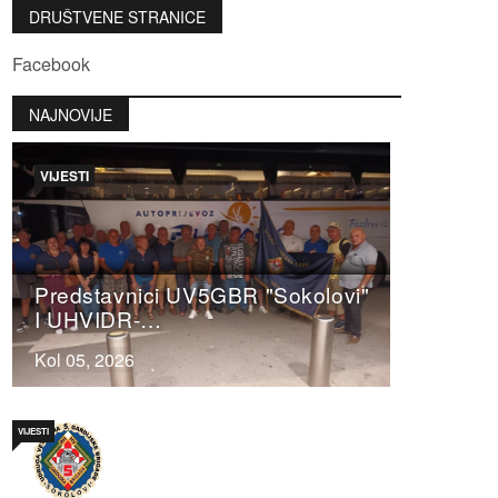
DRUŠTVENE STRANICE
Facebook
NAJNOVIJE
VIJESTI
Predstavnici UV5GBR "Sokolovi"
I UHVIDR-…
Kol 05, 2026
VIJESTI