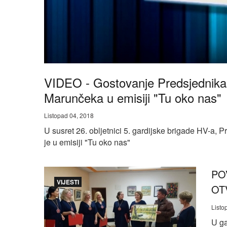
VIDEO - Gostovanje Predsjednik
Marunčeka u emisiji "Tu oko nas"
Listopad 04, 2018
U susret 26. obljetnici 5. gardijske brigade HV-
je u emisiji "Tu oko nas"
PO
VIJESTI
OT
Listo
U ga