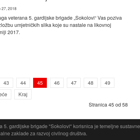
 27, 2018
ga veterana 5. gardijske brigade „Sokolovi“ Vas poziva
zložbu umjetničkih slika koje su nastale na likovnoj
niji 2017.
43
44
45
46
47
48
49
eće
Kraj
Stranica 45 od 58
 5. gardijske brigade "Sokolovi" korisnica je temeljne sustavne
lne zaklade za razvoj civilnog društva.