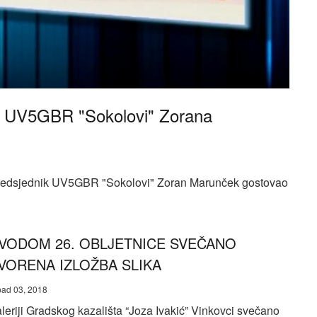
a UV5GBR "Sokolovi" Zorana
a, Predsjednik UV5GBR "Sokolovi" Zoran Marunček gostovao
VODOM 26. OBLJETNICE SVEČANO
VORENA IZLOŽBA SLIKA
pad 03, 2018
leriji Gradskog kazališta “Joza Ivakić” Vinkovci svečano