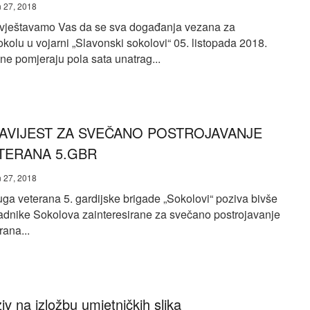
 27, 2018
vještavamo Vas da se sva događanja vezana za
okolu u vojarni „Slavonski sokolovi“ 05. listopada 2018.
ne pomjeraju pola sata unatrag...
AVIJEST ZA SVEČANO POSTROJAVANJE
TERANA 5.GBR
 27, 2018
ga veterana 5. gardijske brigade „Sokolovi“ poziva bivše
adnike Sokolova zainteresirane za svečano postrojavanje
rana...
iv na izložbu umjetničkih slika