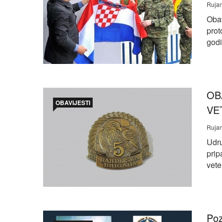
Rujan
Oba
prot
godi
OB
OBAVIJESTI
VE
Rujan
Udru
prip
vete
Poz