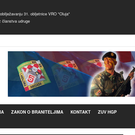
bilježavanju 31. obljetnice VRO "Oluja"
z članstva udruge
MA
ZAKON O BRANITELJIMA
KONTAKT
ZUV HGP