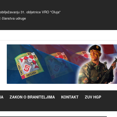
bilježavanju 31. obljetnice VRO "Oluja"
z članstva udruge
MA
ZAKON O BRANITELJIMA
KONTAKT
ZUV HGP