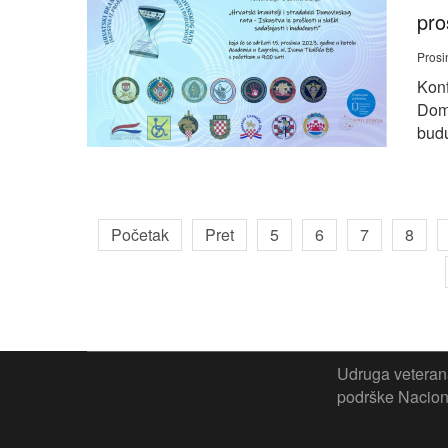
pro
Prosi
Konf
Domo
budu
Početak
Pret
5
6
7
8
Udruga veterana
podrške Naciona