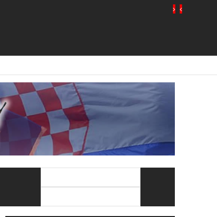
Traži:
Sugestija: