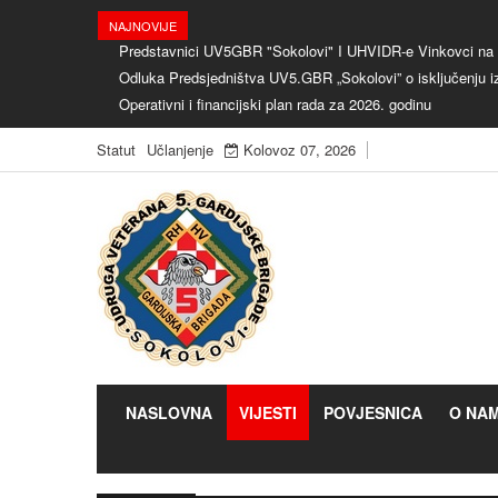
NAJNOVIJE
Predstavnici UV5GBR "Sokolovi" I UHVIDR-e Vinkovci na o
Odluka Predsjedništva UV5.GBR „Sokolovi” o isključenju i
Operativni i financijski plan rada za 2026. godinu
Statut
Učlanjenje
Kolovoz 07, 2026
NASLOVNA
VIJESTI
POVJESNICA
O NA