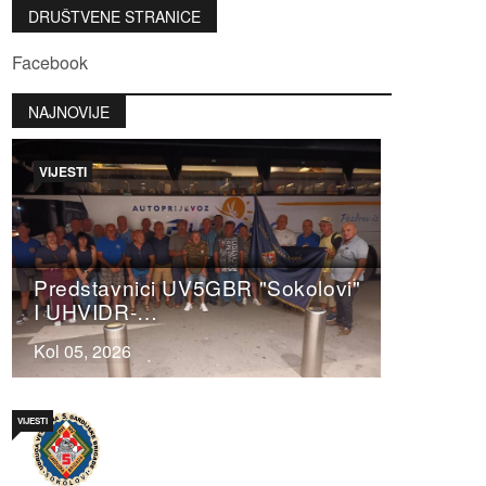
DRUŠTVENE STRANICE
Facebook
NAJNOVIJE
VIJESTI
Predstavnici UV5GBR "Sokolovi"
I UHVIDR-…
Kol 05, 2026
VIJESTI