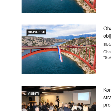
Oba
OBAVIJESTI
obl
Siječ
Oba
"Sok
Kon
VIJESTI
str
pro