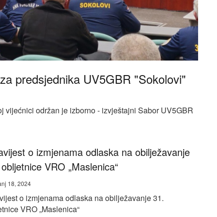
za predsjednika UV5GBR "Sokolovi"
oj vijećnici održan je izborno - izvještajni Sabor UV5GBR
vijest o izmjenama odlaska na obilježavanje
 obljetnice VRO „Maslenica“
anj 18, 2024
ijest o izmjenama odlaska na obilježavanje 31.
etnice VRO „Maslenica“