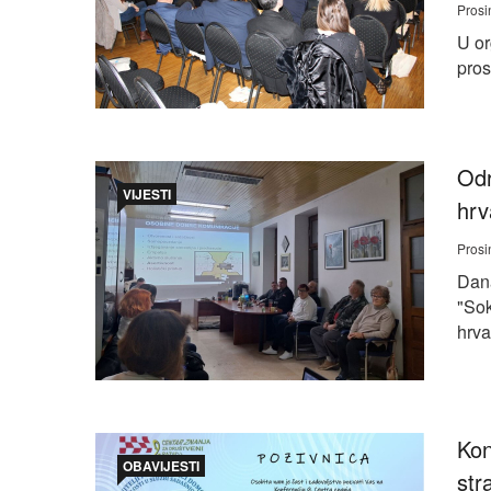
Prosi
U or
pros
Odr
VIJESTI
hrv
Prosi
Dana
"Sok
hrva
Kon
OBAVIJESTI
str