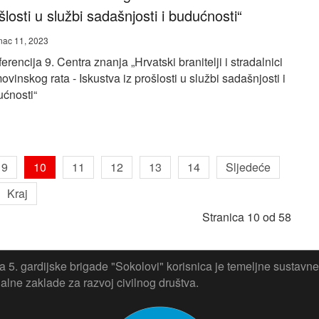
šlosti u službi sadašnjosti i budućnosti“
nac 11, 2023
erencija 9. Centra znanja „Hrvatski branitelji i stradalnici
vinskog rata - Iskustva iz prošlosti u službi sadašnjosti i
ćnosti“
9
10
11
12
13
14
Sljedeće
Kraj
Stranica 10 od 58
 5. gardijske brigade "Sokolovi" korisnica je temeljne sustavne
lne zaklade za razvoj civilnog društva.