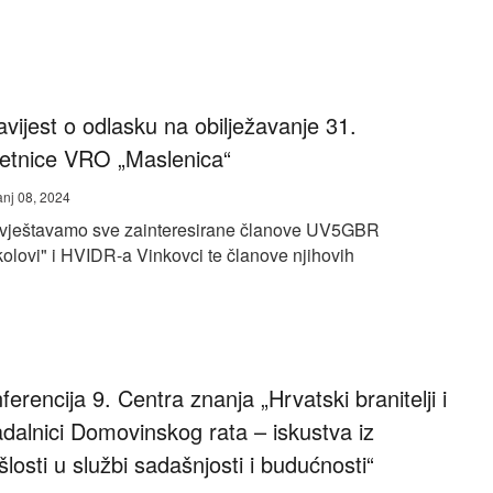
vijest o odlasku na obilježavanje 31.
jetnice VRO „Maslenica“
anj 08, 2024
vještavamo sve zainteresirane članove UV5GBR
olovi" i HVIDR-a Vinkovci te članove njihovih
ferencija 9. Centra znanja „Hrvatski branitelji i
adalnici Domovinskog rata – iskustva iz
šlosti u službi sadašnjosti i budućnosti“