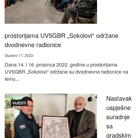
prostorijama UV5GBR „Sokolovi“ održane
dvodnevne radionice
Studeni 17, 2022
Dana 14. i 16. prosinca 2022. godine u prostorijama
UV5GBR „Sokolovi“ održane su dvodnevne radionice na
temu...
Nastavak
VIJESTI
uspješne
suradnje
sa
gradskim