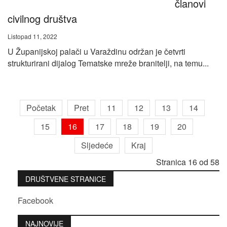
članovi
civilnog društva
Listopad 11, 2022
U Županijskoj palači u Varaždinu održan je četvrti
strukturirani dijalog Tematske mreže branitelji, na temu...
Početak
Pret
11
12
13
14
15
16
17
18
19
20
Sljedeće
Kraj
Stranica 16 od 58
DRUŠTVENE STRANICE
Facebook
NAJNOVIJE