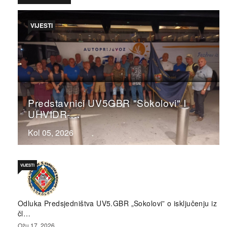
VIJESTI
Predstavnici UV5GBR "Sokolovi" I
UHVIDR-…
Kol 05, 2026
VIJESTI
Odluka Predsjedništva UV5.GBR „Sokolovi” o isključenju iz
čl…
Ožu 17, 2026